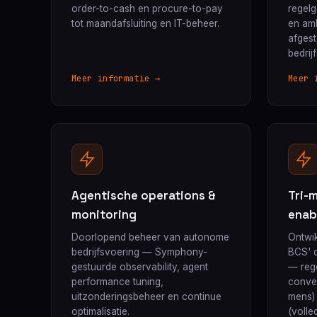
order-to-cash en procure-to-pay
regel
tot maandafsluiting en IT-beheer.
en am
afges
bedrij
Meer informatie →
Meer 
Agentische operations &
Tri-m
monitoring
enab
Doorlopend beheer van autonome
Ontwik
bedrijfsvoering — Symphony-
BCS' d
gestuurde observability, agent
— rege
performance tuning,
conver
uitzonderingsbeheer en continue
mens)
optimalisatie.
(volle