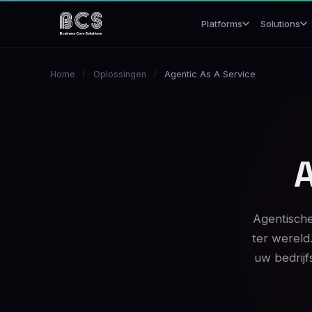
Platforms
Solutions
Home
/
Oplossingen
/
Agentic As A Service
A
Agentische
ter wereld
uw bedrij