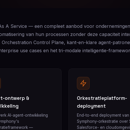
 As A Service — een compleet aanbod voor ondernemingen d
tomatisering van hun processen zonder deze capaciteit inte
Orchestration Control Plane, kant-en-klare agent-patron
nterprise use cases en het tri-modale intelligentie-framewor
t-ontwerp &
Orkestratieplatform-
ikkeling
deployment
erk AI-agent-ontwikkeling
End-to-end deployment van
ymphony's
Symphony-orkestratie over 
tratieframework —
Salesforce- en cloudomgev