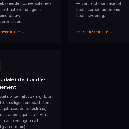
gebaseerde, conversationele
— van pilot use case tot
bient autonome agents
bedrijfsbrede autonome
temd op uw
bedrijfsvoering.
fsprocessen.
informatie →
Meer informatie →
odale intelligentie-
lement
kel uw bedrijfsvoering door
rie intelligentiemodaliteiten
lgebaseerde orkestratie,
sationeel agentisch (AI +
 en ambient agentisch
dig autonoom).