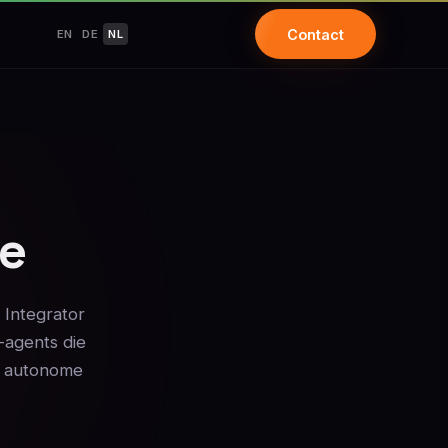
Contact
EN
DE
NL
ce
 Integrator
-agents die
g autonome